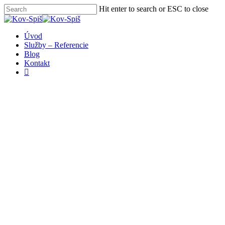
Skip
Hit enter to search or ESC to close
to
Close
main
Search
content
Menu
Úvod
Služby – Referencie
Blog
Kontakt
facebook