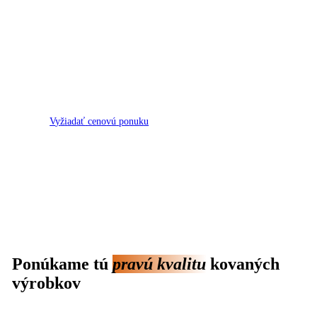
V
y
ž
i
a
d
a
ť
c
e
n
o
v
ú
p
o
n
u
k
u
Ponúkame tú
pravú kvalitu
kovaných
výrobkov