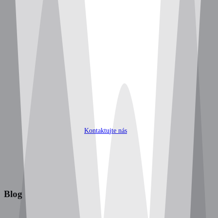
K
o
n
t
a
k
t
u
j
t
e
n
á
s
Blog