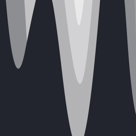
Nerezové
zábradlie – Prečo
si ho vybrať?