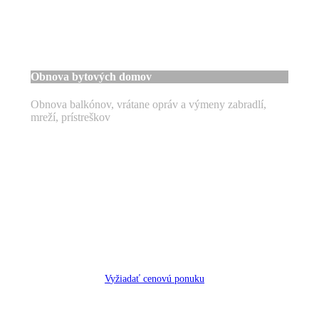
Obnova bytových domov
Obnova balkónov, vrátane opráv a výmeny zabradlí,
mreží, prístreškov
V
y
ž
i
a
d
a
ť
c
e
n
o
v
ú
p
o
n
u
k
u