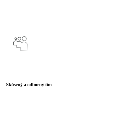
Skúsený a odborný tím
Všetko začína ľuďmi a naši odborníci sú kľúčovým pilierom
našej úspešnej cesty. S bohatým portfóliom úspešných projektov
a odbornými znalosťami sme pripravení poskytnúť vám
najlepšie riešenia.