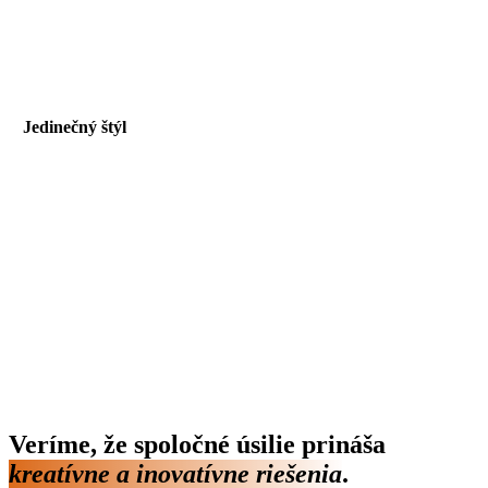
Jedinečný štýl
Naše produkty sú navrhnuté s ohľadom na rôznorodosť a štýl.
Zdôraznite svoju individualitu s našimi unikátnymi kúskami.
Veríme, že spoločné úsilie prináša
kreatívne a inovatívne riešenia
.