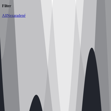
Filter
All
Nezaradené