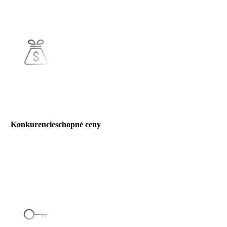
produkcia zahrňuje všetko, čo potrebujete.
Konkurencieschopné ceny
Vitajte v našom svete, kde kvalita a dostupnosť idú ruka v ruke!
Ponúkame vám to najlepšie, čo trh môže ponúknuť, a to za
ceny, ktoré sú pre vás dostupné.