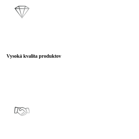
Vysoká kvalita produktov
Naša firma sa zaväzuje k poskytovaniu toho najlepšieho. Každý
detail je starostlivo navrhnutý a vyrobený s vášňou pre
dokonalosť. Kvalita nie je len heslo, ale záväzok, ktorý držíme.