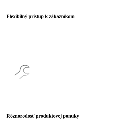
Flexibilný prístup k zákazníkom
Sme pripravení prispôsobiť sa vašim špecifickým požiadavkám,
aby sme vytvorili riešenia presne podľa vašich predstáv.
Rôznorodosť produktovej ponuky
Máte radi luxusné detaily? Alebo hľadáte praktické riešenia pre
každodenný život? Bez ohľadu na váš štýl či potrebu, naša