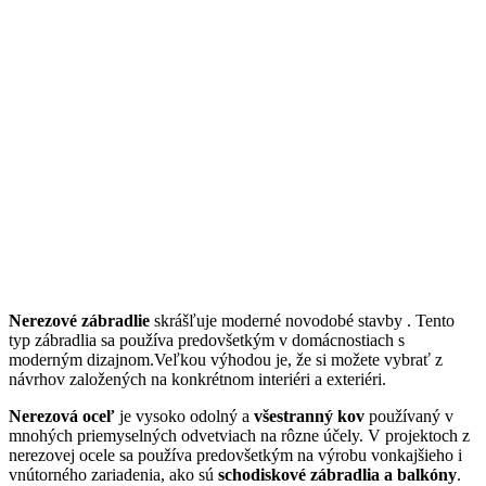
Nerezové zábradlie
skrášľuje moderné novodobé stavby . Tento
typ zábradlia sa používa predovšetkým v domácnostiach s
moderným dizajnom.Veľkou výhodou je, že si možete vybrať z
návrhov založených na konkrétnom interiéri a exteriéri.
Nerezová oceľ
je vysoko odolný a
všestranný kov
používaný v
mnohých priemyselných odvetviach na rôzne účely. V projektoch z
nerezovej ocele sa používa predovšetkým na výrobu vonkajšieho i
vnútorného zariadenia, ako sú
schodiskové zábradlia a balkóny
.