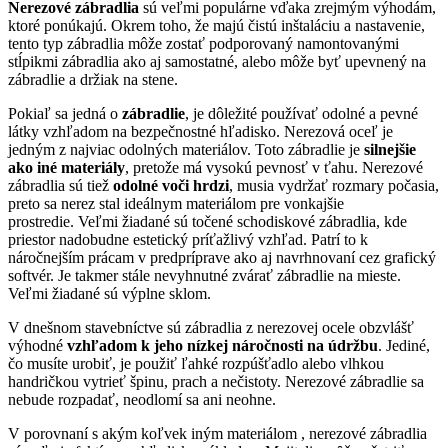
Nerezové zábradlia
sú veľmi populárne vďaka zrejmým výhodám,
ktoré ponúkajú. Okrem toho, že majú čistú inštaláciu a nastavenie,
tento typ zábradlia môže zostať podporovaný namontovanými
stĺpikmi zábradlia ako aj samostatné, alebo môže byť upevnený na
zábradlie a držiak na stene.
Pokiaľ sa jedná o
zábradlie
, je dôležité používať odolné a pevné
látky vzhľadom na bezpečnostné hľadisko. Nerezová oceľ je
jedným z najviac odolných materiálov. Toto zábradlie je
silnejšie
ako iné materiály
, pretože má vysokú pevnosť v ťahu. Nerezové
zábradlia sú tiež
odolné voči hrdzi
, musia vydržať rozmary počasia,
preto sa nerez stal ideálnym materiálom pre vonkajšie
prostredie. Veľmi žiadané sú točené schodiskové zábradlia, kde
priestor nadobudne estetický príťažlivý vzhľad. Patrí to k
náročnejším prácam v predpríprave ako aj navrhnovaní cez grafický
softvér. Je takmer stále nevyhnutné zvárať zábradlie na mieste.
Veľmi žiadané sú výplne sklom.
V dnešnom stavebníctve sú zábradlia z nerezovej ocele obzvlášť
výhodné
vzhľadom k jeho nízkej náročnosti na údržbu
. Jediné,
čo musíte urobiť, je použiť ľahké rozpúšťadlo alebo vlhkou
handričkou vytrieť špinu, prach a nečistoty. Nerezové zábradlie sa
nebude rozpadať, neodlomí sa ani neohne.
V porovnaní s akým koľvek iným materiálom , nerezové zábradlia